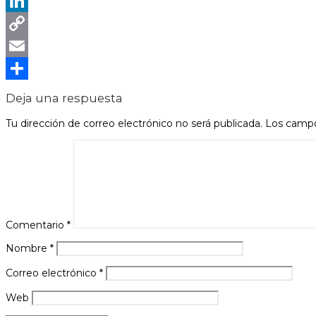
WhatsApp
LinkedIn
Copy
Link
Email
Compartir
Deja una respuesta
Tu dirección de correo electrónico no será publicada.
Los campo
Comentario
*
Nombre
*
Correo electrónico
*
Web